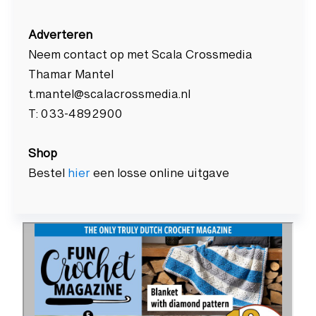
Adverteren
Neem contact op met Scala Crossmedia
Thamar Mantel
t.mantel@scalacrossmedia.nl
T: 033-4892900
Shop
Bestel
hier
een losse online uitgave