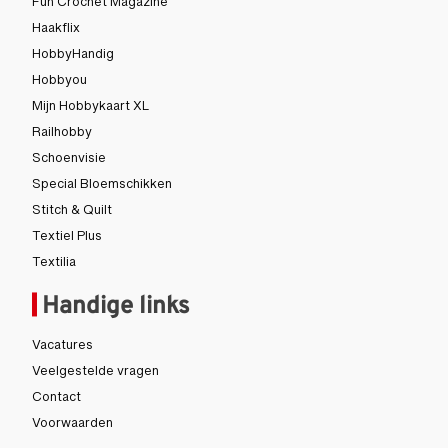
Fun Crochet Magazine
Haakflix
HobbyHandig
Hobbyou
Mijn Hobbykaart XL
Railhobby
Schoenvisie
Special Bloemschikken
Stitch & Quilt
Textiel Plus
Textilia
Handige links
Vacatures
Veelgestelde vragen
Contact
Voorwaarden