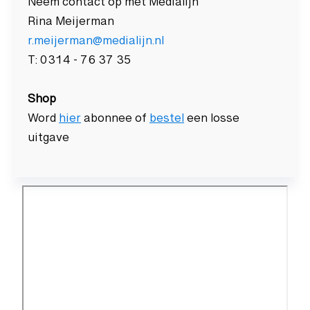
Neem contact op met Medialijn
Rina Meijerman
r.meijerman@medialijn.nl
T: 0314 - 76 37 35
Shop
Word
hier
abonnee of
bestel
een losse
uitgave