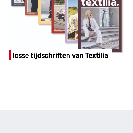
losse tijdschriften van Textilia
l