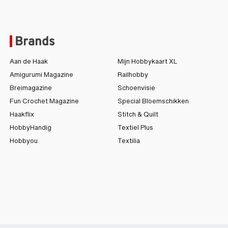
Brands
Aan de Haak
Mijn Hobbykaart XL
Amigurumi Magazine
Railhobby
Breimagazine
Schoenvisie
Fun Crochet Magazine
Special Bloemschikken
Haakflix
Stitch & Quilt
HobbyHandig
Textiel Plus
Hobbyou
Textilia