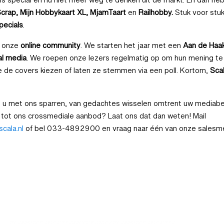
als special en nu niet meer weg te denken uit de markt. En dan h
Scrap, Mijn Hobbykaart XL, MjamTaart
en
Railhobby.
Stuk voor stu
pecials
.
n onze
online community
. We starten het jaar met een
Aan de Haa
ial media
. We roepen onze lezers regelmatig op om hun mening te
e de covers kiezen of laten ze stemmen via een poll. Kortom,
Sca
lt u met ons sparren, van gedachtes wisselen omtrent uw mediabel
tot ons crossmediale aanbod? Laat ons dat dan weten! Mail
cala.nl
of bel 033-4892900 en vraag naar één van onze salesm