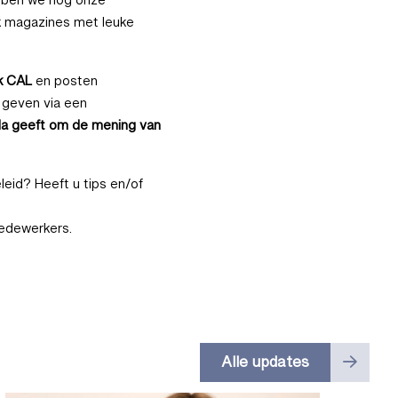
ebben we nog onze
k magazines met leuke
k CAL
en posten
 geven via een
la geeft om de mening van
eid? Heeft u tips en/of
edewerkers.
Alle updates