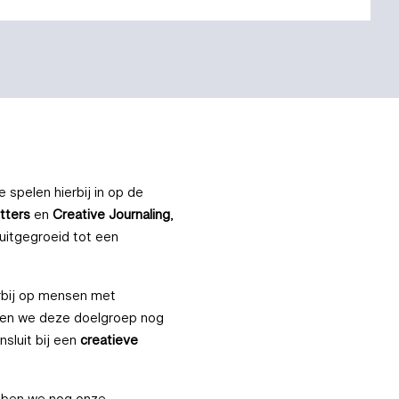
 spelen hierbij in op de
etters
en
Creative Journaling
,
 uitgegroeid tot een
erbij op mensen met
len we deze doelgroep nog
sluit bij een
creatieve