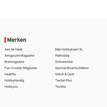
Merken
Aan de Haak
Mijn Hobbykaart XL
Amigurumi Magazine
Railhobby
Breimagazine
Schoenvisie
Fun Crochet Magazine
Special Bloemschikken
Haakflix
Stitch & Quilt
HobbyHandig
Textiel Plus
Hobbyou
Textilia