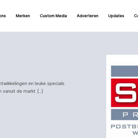
ons
Merken
Custom Media
Adverteren
Updates
C
twikkelingen en leuke specials.
 vanuit de markt. […]