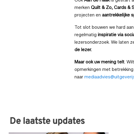
Ook
Aan de Haak
is gestart 
merken
Quilt & Zo, Cards & 
projecten en
aantrekkelijke s
Tot slot bouwen we hard aa
regelmatig
inspiratie via soc
lezersonderzoek. We laten z
de lezer.
Maar ook uw mening telt
. Wi
opmerkingen met betrekking 
naar
mediaadvies@uitgeverijs
De laatste updates