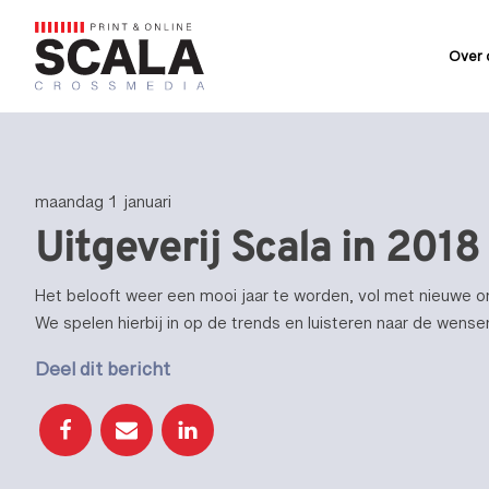
Over 
is
Merken
Custom Media
Adverteren
Updates
Contact
maandag 1 januari
Uitgeverij Scala in 2018
Het belooft weer een mooi jaar te worden, vol met nieuwe on
We spelen hierbij in op de trends en luisteren naar de wensen
Deel dit bericht